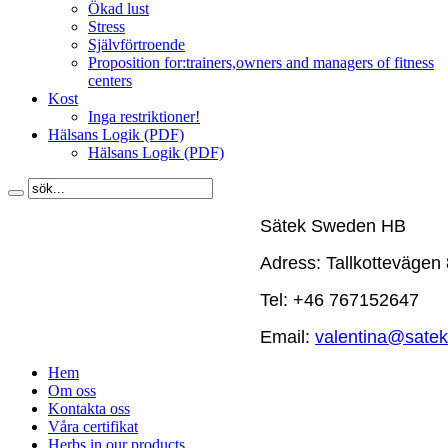
Ökad lust
Stress
Självförtroende
Proposition for:
trainers,owners and managers of fitness
centers
Kost
Inga restriktioner!
Hälsans Logik (PDF)
Hälsans Logik (PDF)
Sätek Sweden HB
Adress: Tallkottevägen 
Tel:
+46 767152647
Email:
valentina@satek
Hem
Om oss
Kontakta oss
Våra certifikat
Herbs in our products