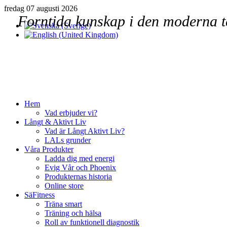
fredag 07 augusti 2026
Forntida kunskap i den moderna t
Hem
Vad erbjuder vi?
Långt & Aktivt Liv
Vad är Långt Aktivt Liv?
LALs grunder
Våra Produkter
Ladda dig med energi
Evig Vår och Phoenix
Produkternas historia
Online store
SäFitness
Träna smart
Träning och hälsa
Roll av funktionell diagnostik